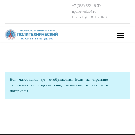
+7 (383) 332-19-59
npolk@edu54.ru
Пон. - Суб.: 8:00 - 16:30
Кол-во строк:
Информация
Нет материалов для отображения. Если на странице
отображаются подкатегории, возможно, в них есть
материалы.