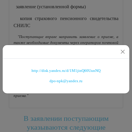
заявление (установленной формы)
копия страхового пенсионного свидетельства
СНИЛС
"Поступающие вправе направить заявление о приеме, а
также необходимые документы через операторов почтовой
связи общего пользования (далее – по почте), а также в
электронной форме (заполненная форма заявления
сканируется и направляется на электронный адрес
Колледжа) При направлении документов по почте
поступающий к заявлению о приеме прилагает ксерокопии
документов, удостоверяющих его личность и гражданство,
документа государственного образца об образовании, а
также иных документов, предусмотренных Правилами
приема."
http://disk.yandex.ru/d/1M1jinQ60UunNQ
В заявлении поступающим
dpo-npk@yandex.ru
указываются следующие