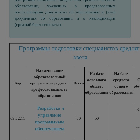
образования, указанных в представленных
поступающими документах об образовании и (или)
документах об образовании и о квалификации
(средний балл аттестата).
Программы подготовки специалистов средне
звена
Наименование
На базе
На базе
образовательной
основного
среднего
С
Код
программы среднего
Всего
общего
общего
об
профессионального
образования
образования
образования
Разработка и
3
управление
09.02.11
50
50
программным
ме
обеспечением