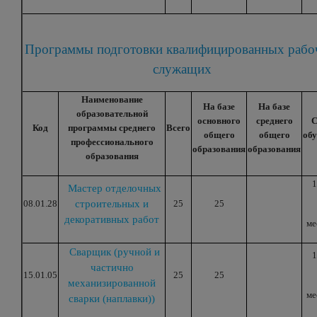
Программы подготовки квалифицированных рабо
служащих
Наименование
На базе
На базе
образовательной
основного
среднего
С
Код
программы среднего
Всего
общего
общего
об
профессионального
образования
образования
образования
1
Мастер отделочных
08.01.28
строительных и
25
25
декоративных работ
ме
Сварщик (ручной и
1
частично
15.01.05
25
25
механизированной
ме
сварки (наплавки))