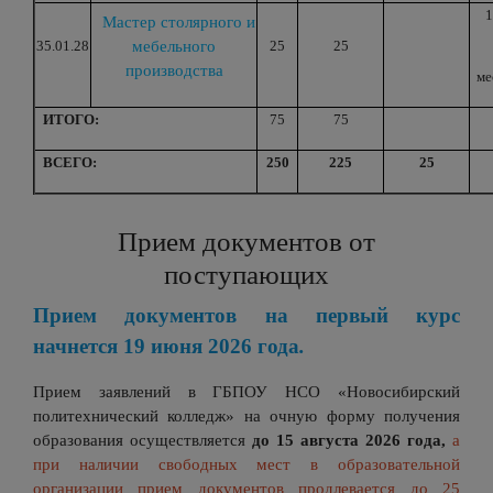
1
Мастер столярного и
35.01.28
мебельного
25
25
производства
ме
ИТОГО:
75
75
ВСЕГО:
250
225
25
Прием документов от
поступающих
Прием документов на первый курс
начнется 19
июня 2026 года
.
Прием заявлений в ГБПОУ НСО «Новосибирский
политехнический колледж» на очную форму получения
образования осуществляется
до 15 августа 2026 года,
а
при наличии свободных мест в образовательной
организации прием документов продлевается до 25