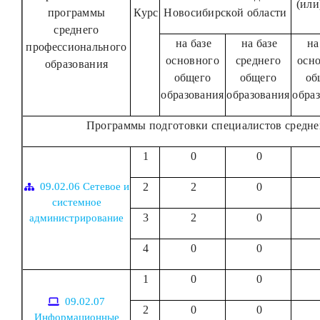
(или
программы
Курс
Новосибирской области
среднего
на базе
на базе
на
профессионального
основного
среднего
осн
образования
общего
общего
об
образования
образования
обра
Программы подготовки специалистов средне
1
0
0
09.02.06 Сетевое и
2
2
0
системное
3
2
0
администрирование
4
0
0
1
0
0
09.02.07
2
0
0
Информационные