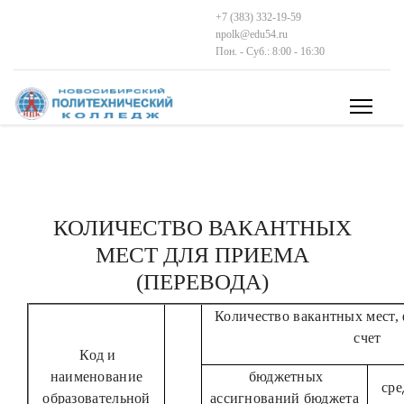
+7 (383) 332-19-59
npolk@edu54.ru
Пон. - Суб.: 8:00 - 16:30
КОЛИЧЕСТВО ВАКАНТНЫХ
МЕСТ ДЛЯ ПРИЕМА
(ПЕРЕВОДА)
Количество вакантных мест,
счет
Код и
наименование
бюджетных
сре
образовательной
ассигнований бюджета