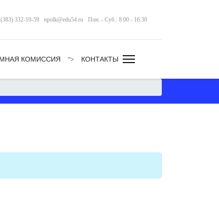
 (383) 332-19-59
npolk@edu54.ru
Пон. - Суб.: 8:00 - 16:30
МНАЯ КОМИССИЯ
КОНТАКТЫ
">
Кол-во строк: