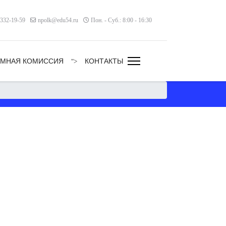
 332-19-59
npolk@edu54.ru
Пон. - Суб.: 8:00 - 16:30
ЕМНАЯ КОМИССИЯ
КОНТАКТЫ
">
 пароль