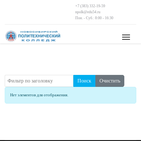
+7 (383) 332-19-59
npolk@edu54.ru
Пон. - Суб.: 8:00 - 16:30
Фильтр по заголовку
Поиск
Очистить
Кол-во строк:
Информация
Нет элементов для отображения.